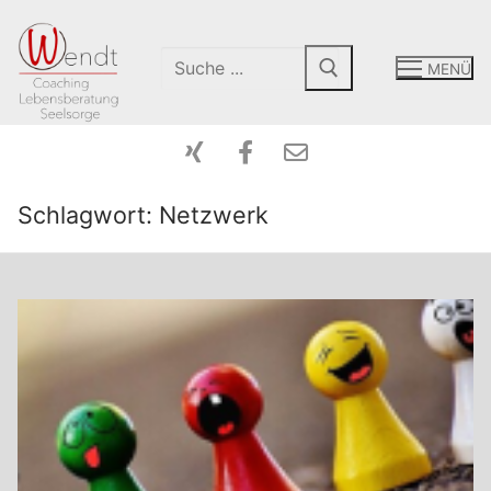
MENÜ
Schlagwort:
Netzwerk
Start-Coaching
Mein Angebot
Peergroup
Coaching
Über Mich
Intensiv-Tage
Kontakt
Paarberatung