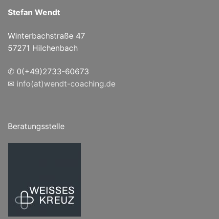
Stefan Wendt
Winterbachstraße 47
57271 Hilchenbach
✆ 0(+49)2733-60673
✉
info(at)wendt-coaching.de
Beratungsstelle