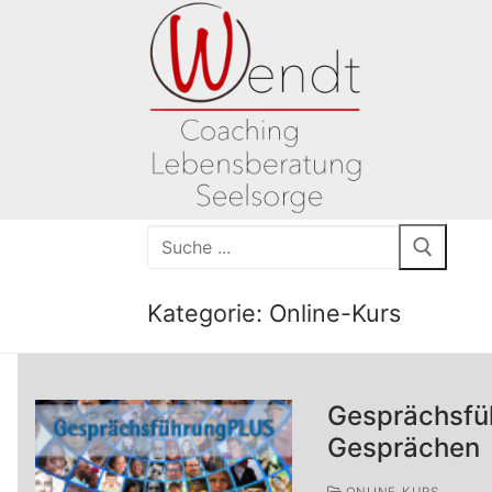
Kategorie:
Online-Kurs
Start-Coaching
Gesprächsfü
Mein Angebot
Gesprächen
Peergroup
Coaching
ONLINE-KURS