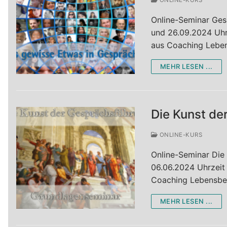
Über Mich
Intensiv-Tage
Online-Seminar Ge
Kontakt
Paarberatung
und 26.09.2024 Uhrz
aus Coaching Lebe
Termine
Workshops Vor
MEHR LESEN ...
Aktiv-Coachin
Team-Coachin
Die Kunst de
Lebensberatun
ONLINE-KURS
Online-Seminar Die
06.06.2024 Uhrzeit 
Coaching Lebensbe
MEHR LESEN ...