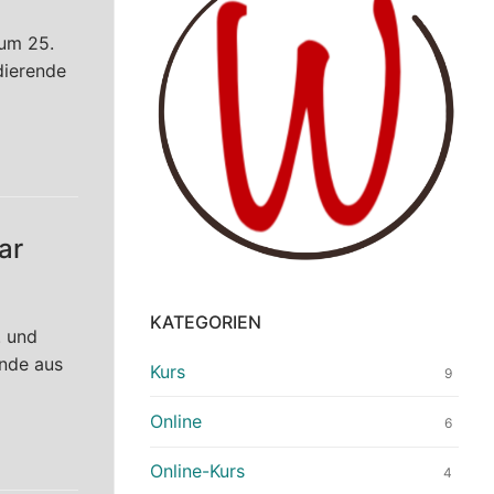
um 25.
dierende
ar
KATEGORIEN
. und
ende aus
Kurs
9
Online
6
Online-Kurs
4