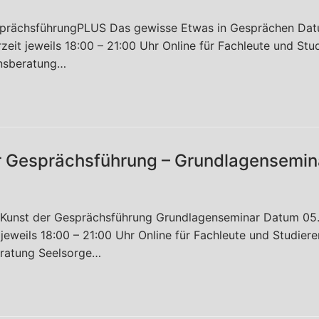
sprächsführungPLUS Das gewisse Etwas in Gesprächen Dat
eit jeweils 18:00 – 21:00 Uhr Online für Fachleute und Stu
nsberatung…
träge Seminare
g
g
r Gesprächsführung – Grundlagensemin
g und Seelsorge
 Kunst der Gesprächsführung Grundlagenseminar Datum 05
jeweils 18:00 – 21:00 Uhr Online für Fachleute und Studier
ratung Seelsorge…