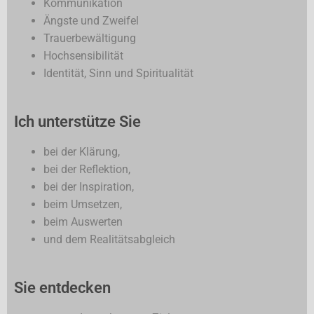
Kommunikation
Termine
Workshops Vorträge Seminare
Ängste und Zweifel
Trauerbewältigung
Aktiv-Coaching
Hochsensibilität
Identität, Sinn und Spiritualität
Team-Coaching
Lebensberatung und Seelsorge
Ich unterstütze Sie
bei der Klärung,
bei der Reflektion,
bei der Inspiration,
beim Umsetzen,
beim Auswerten
und dem Realitätsabgleich
Sie entdecken