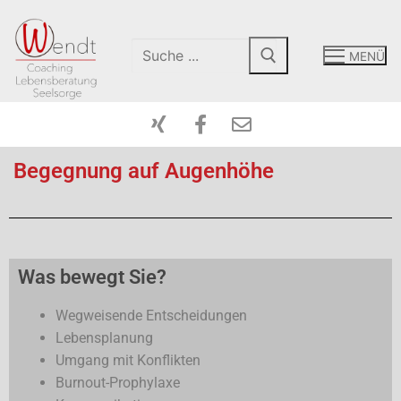
MENÜ
Begegnung auf Augenhöhe
Start-Coaching
Mein Angebot
Was bewegt Sie?
Peergroup
Coaching
Wegweisende Entscheidungen
Lebensplanung
Über Mich
Intensiv-Tage
Umgang mit Konflikten
Kontakt
Paarberatung
Burnout-Prophylaxe