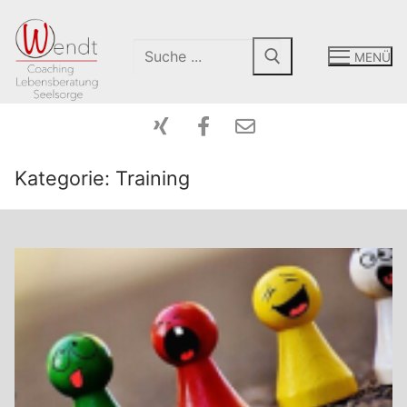
MENÜ
Kategorie:
Training
Start-Coaching
Mein Angebot
Peergroup
Coaching
Über Mich
Intensiv-Tage
Kontakt
Paarberatung