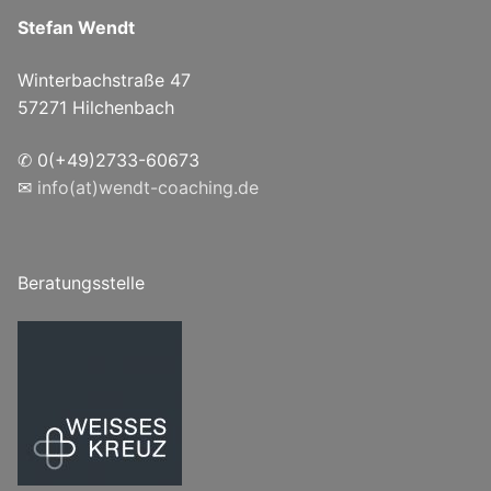
Stefan Wendt
Winterbachstraße 47
57271 Hilchenbach
✆ 0(+49)2733-60673
✉
info(at)wendt-coaching.de
Beratungsstelle