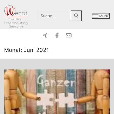
MENÜ
Monat:
Juni 2021
Start-Coaching
Mein Angebot
Peergroup
Coaching
Über Mich
Intensiv-Tage
Kontakt
Paarberatung