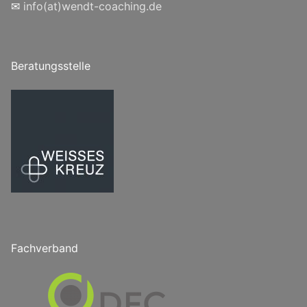
✉
info(at)wendt-coaching.de
Beratungsstelle
Fachverband