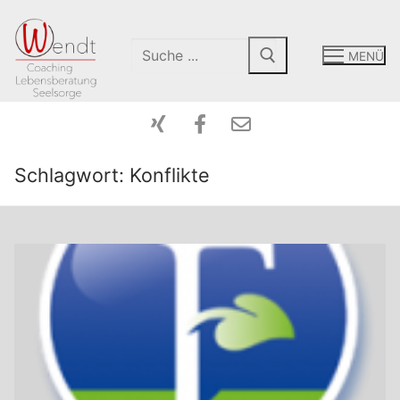
MENÜ
Schlagwort:
Konflikte
Start-Coaching
Mein Angebot
Peergroup
Coaching
Über Mich
Intensiv-Tage
Kontakt
Paarberatung